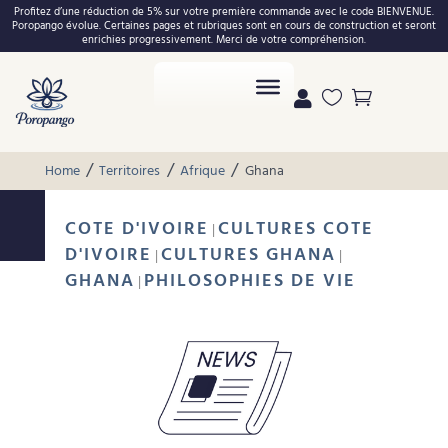
Profitez d’une réduction de 5% sur votre première commande avec le code BIENVENUE.
Poropango évolue. Certaines pages et rubriques sont en cours de construction et seront
enrichies progressivement. Merci de votre compréhension.



/
/
/
Home
Territoires
Afrique
Ghana
COTE D'IVOIRE
CULTURES COTE
|
D'IVOIRE
CULTURES GHANA
|
|
GHANA
PHILOSOPHIES DE VIE
|