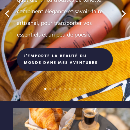
quotidien, nos trousses de toilette
combinent élégance et savoir-faire
artisanal, pour transporter vos
essentiels et un peu de poésie.
J’EMPORTE LA BEAUTÉ DU
MONDE DANS MES AVENTURES