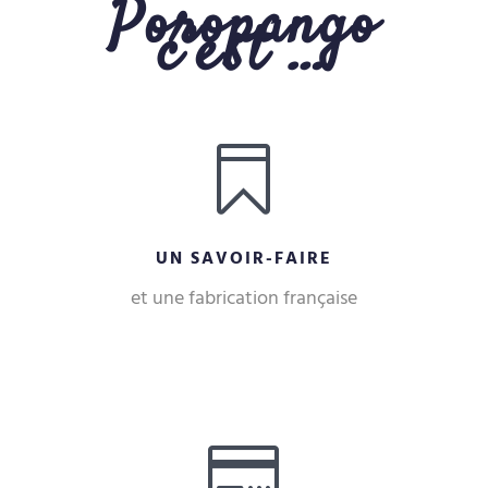
Poropango
c’est …

UN SAVOIR-FAIRE
et une fabrication française
