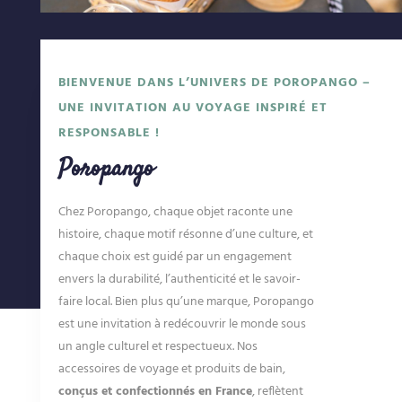
BIENVENUE DANS L’UNIVERS DE POROPANGO –
UNE INVITATION AU VOYAGE INSPIRÉ ET
RESPONSABLE !
Poropango
Chez Poropango, chaque objet raconte une
histoire, chaque motif résonne d’une culture, et
chaque choix est guidé par un engagement
envers la durabilité, l’authenticité et le savoir-
faire local. Bien plus qu’une marque, Poropango
est une invitation à redécouvrir le monde sous
un angle culturel et respectueux. Nos
accessoires de voyage et produits de bain,
conçus et confectionnés en France
, reflètent