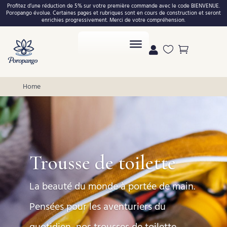
Profitez d’une réduction de 5% sur votre première commande avec le code BIENVENUE.
Poropango évolue. Certaines pages et rubriques sont en cours de construction et seront
enrichies progressivement. Merci de votre compréhension.



Home
Trousse de toilette
La beauté du monde à portée de main.
Pensées pour les aventuriers du