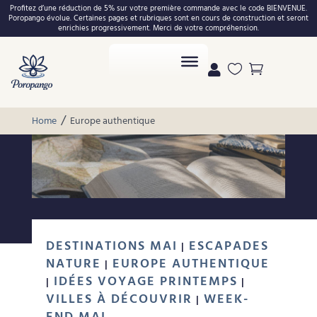
Profitez d’une réduction de 5% sur votre première commande avec le code BIENVENUE.
Poropango évolue. Certaines pages et rubriques sont en cours de construction et seront
enrichies progressivement. Merci de votre compréhension.



/
Home
Europe authentique
DESTINATIONS MAI
ESCAPADES
|
NATURE
EUROPE AUTHENTIQUE
|
IDÉES VOYAGE PRINTEMPS
|
|
VILLES À DÉCOUVRIR
WEEK-
|