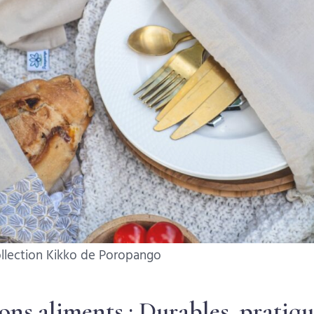
ollection Kikko de Poropango
bons aliments : Durables, pratiqu