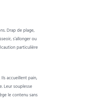
ons. Drap de plage,
seoir, s’allonger ou
écaution particulière
ls accueillent pain,
le. Leur souplesse
otège le contenu sans