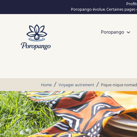
Profi
Poropango évolue. Certaines pages e
Poropango
/
/
Home
Voyager autrement
Pique-nique nomade 