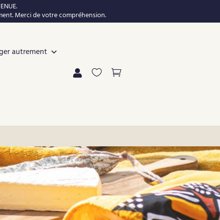
VENUE.
ement. Merci de votre compréhension.
ger autrement


