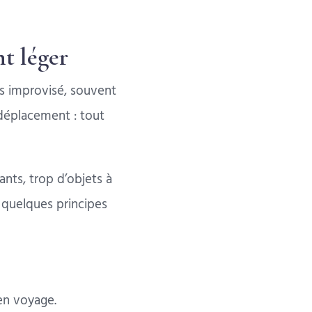
t léger
is improvisé, souvent
déplacement : tout
nts, trop d’objets à
r quelques principes
 en voyage.