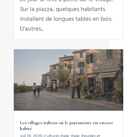
Sur la piazza, quelques habitants
installent de longues tables en bois.
D'autres...
Les villages italiens où le patrimoine est encore
habité
Juil 26, 2026
|
Cultures Italie
,
Italie
,
Peuples et