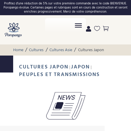
Profitez d’une réduction de 5% sur votre première commande avec le code BIENVENUE.
Poropango évolue. Certaines pages et rubriques sont en cours de construction et seront
enrichies progressivement. Merci de votre compréhension.



/
/
/
Home
Cultures
Cultures Asie
Cultures Japon
CULTURES JAPON
JAPON
|
|
PEUPLES ET TRANSMISSIONS