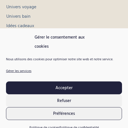
Univers voyage
Univers bain
Idées cadeaux
Toutes les collections
Gérer le consentement aux
cookies
INFORMATIONS
Nous utilisons des cookies pour optimiser notre site web et notre service.
Contact
Gérer les services
Livraison et retours
Conditions générales de vente
Accepter
Mentions légales
Politique de confidentialité
Refuser
Préférences
Copyright © 2026 Poropango, Tous droits
réservés.
Politique de cookies
Politique de confidentialité