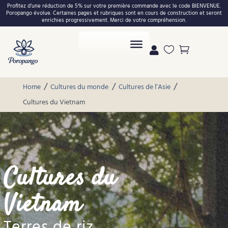
Profitez d’une réduction de 5% sur votre première commande avec le code BIENVENUE.
Poropango évolue. Certaines pages et rubriques sont en cours de construction et seront
enrichies progressivement. Merci de votre compréhension.



/
/
/
Home
Cultures du monde
Cultures de l’Asie
Cultures du Vietnam
Cultures du
Vietnam
Terres de riz,