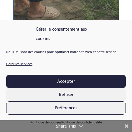
Gérer le consentement aux
Panier en bambou
cookies
Un objet simple qui témoigne du lien entre
artisanat, agriculture et adaptation aux
Nous utilisons des cookies pour optimiser notre site web et notre service.
ressources locales.
Gérer les services
Prolonger la
Accepter
découverte
Refuser
Les cultures vietnamiennes se découvrent aussi à travers les
Préférences
livres, les territoires et les savoir-faire qui relient les sociétés
à leur histoire et à leur environnement.
Politique de cookies
Politique de confidentialité
Share This