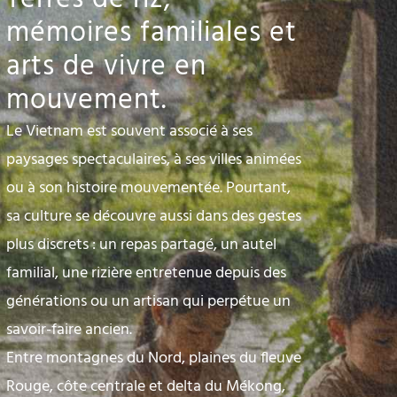
mémoires familiales et
arts de vivre en
mouvement.
Le Vietnam est souvent associé à ses
paysages spectaculaires, à ses villes animées
ou à son histoire mouvementée. Pourtant,
sa culture se découvre aussi dans des gestes
plus discrets : un repas partagé, un autel
familial, une rizière entretenue depuis des
générations ou un artisan qui perpétue un
savoir-faire ancien.
Entre montagnes du Nord, plaines du fleuve
Rouge, côte centrale et delta du Mékong,