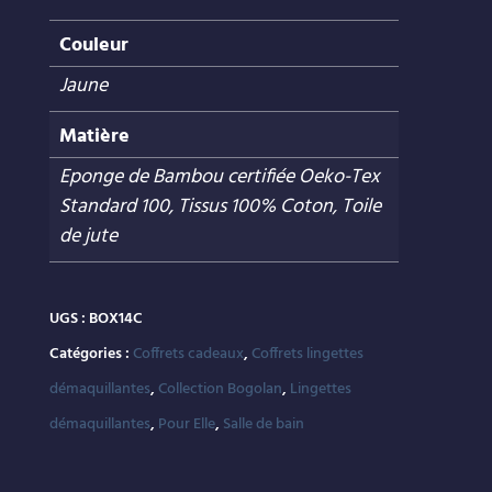
Couleur
Jaune
Matière
Eponge de Bambou certifiée Oeko-Tex
Standard 100, Tissus 100% Coton, Toile
de jute
UGS :
BOX14C
Catégories :
Coffrets cadeaux
,
Coffrets lingettes
démaquillantes
,
Collection Bogolan
,
Lingettes
démaquillantes
,
Pour Elle
,
Salle de bain