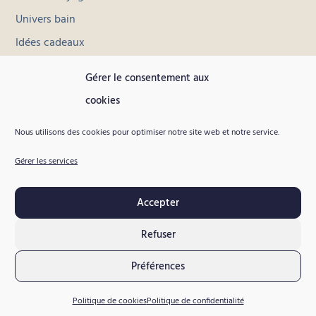
Univers bain
Idées cadeaux
Toutes les collections
Gérer le consentement aux
cookies
INFORMATIONS
Contact
Nous utilisons des cookies pour optimiser notre site web et notre service.
Livraison et retours
Gérer les services
Conditions générales de vente
Accepter
Mentions légales
Politique de confidentialité
Refuser
Préférences
Copyright © 2026 Poropango, Tous droits
réservés.
Politique de cookies
Politique de confidentialité