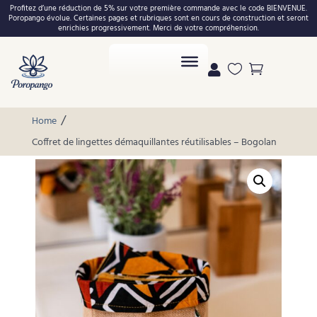
Profitez d’une réduction de 5% sur votre première commande avec le code BIENVENUE.
Poropango évolue. Certaines pages et rubriques sont en cours de construction et seront
enrichies progressivement. Merci de votre compréhension.



/
Home
Coffret de lingettes démaquillantes réutilisables – Bogolan