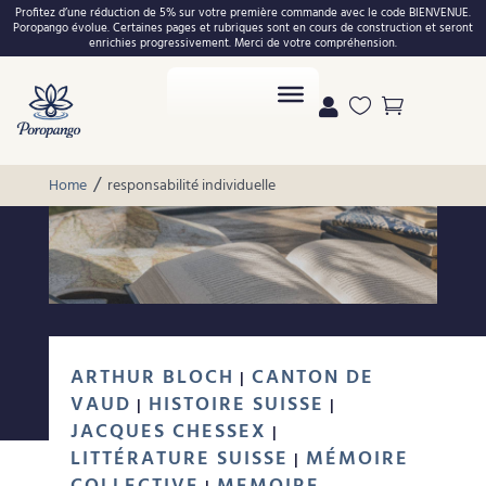
Profitez d’une réduction de 5% sur votre première commande avec le code BIENVENUE.
Poropango évolue. Certaines pages et rubriques sont en cours de construction et seront
enrichies progressivement. Merci de votre compréhension.



/
Home
responsabilité individuelle
ARTHUR BLOCH
CANTON DE
|
VAUD
HISTOIRE SUISSE
|
|
JACQUES CHESSEX
|
LITTÉRATURE SUISSE
MÉMOIRE
|