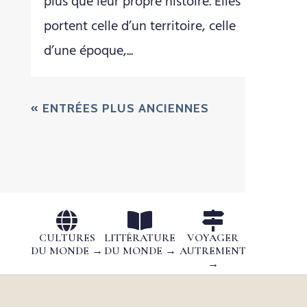
plus que leur propre histoire. Elles
portent celle d’un territoire, celle
d’une époque,...
« ENTRÉES PLUS ANCIENNES



CULTURES
LITTÉRATURE
VOYAGER
DU MONDE →
DU MONDE →
AUTREMENT
→