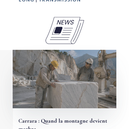
LONG
TRANSMISSION
|
Carrara : Quand la montagne devient
marbre