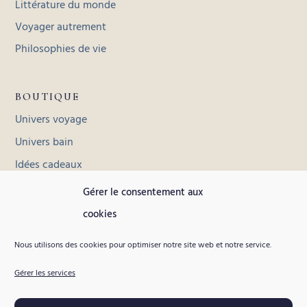
Littérature du monde
Voyager autrement
Philosophies de vie
BOUTIQUE
Univers voyage
Univers bain
Idées cadeaux
Toutes les collections
Gérer le consentement aux
cookies
INFORMATIONS
Nous utilisons des cookies pour optimiser notre site web et notre service.
Contact
Gérer les services
Livraison et retours
Conditions générales de vente