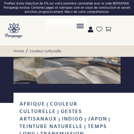
Profitez d’une réduction de 5% sur votre première commande avec le code BIENVENUE.
Poropango évolue. Certaines pages et rubriques sont en cours de construction et seront
enrichies progressivement. Merci de votre compréhension.



/
Home
couleur culturelle
AFRIQUE
COULEUR
|
CULTURELLE
GESTES
|
ARTISANAUX
INDIGO
JAPON
|
|
|
TEINTURE NATURELLE
TEMPS
|